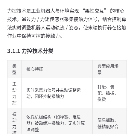
力控技术是工业机器人与环境实现 “柔性交互” 的核心
技术，通过力 / 力矩传感器采集接触力信号，结合控制算
法实时调整机器人运动轨迹 / 姿态，使末端执行器在接触
作业中保持可控的接触力。
3.1.1 力控技术分类
类
典型应用场
核心特征
型
景
主
打磨、装
动
实时采集力信号并主动调整运
配、插拔、
力
动，闭环控制接触力
熨烫
控
被
依靠机械结构（如弹簧、阻尼
动
简易抓取、
器）被动缓冲接触力，无实时算
力
低精度贴合
法调整
控