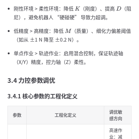
刚性环境 > 柔性环境：降低
（刚度）、提高
（阻
K
D
尼），避免机器人 “硬碰硬” 导致力超调。
低精度 > 高精度：降低
（质量）、细化力偏差阈值
M
（如从 ±1 N 降至 ±0.2 N）。
单点作业 > 轨迹作业：启用混合控制，保证轨迹轴
（X/Y）精度，控力轴（Z）柔性。
3.4 力控参数调优
3.4.1 核心参数的工程化定义
调优敏
参数
工程化定义
感方向
高速作
业：减