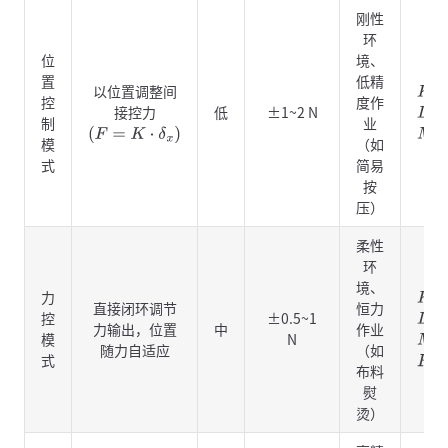
刚性
环
位
境、
置
低精
以位置调整间
K
=
2
控
度作
接控力
低
±1~2 N
D
=
5
制
业
(
F
=
K
⋅
δ
x
)
M
=
2
模
（如
式
简易
按
压）
柔性
环
境、
力
K
=
0
直接闭环调节
恒力
控
±0.5~1
D
=
2
力输出，位置
中
作业
模
N
M
=
2
随力自适应
（如
式
F
c
m
布料
熨
烫）