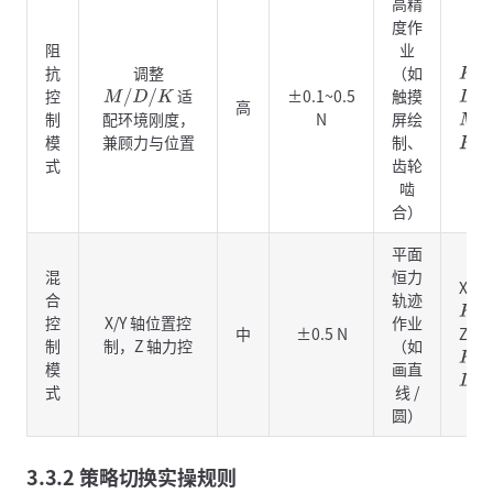
高精
度作
阻
业
抗
调整
（如
K
=
0
控
适
±0.1~0.5
触摸
M
/
D
/
K
D
=
3
高
制
配环境刚度，
N
屏绘
M
=
2
模
兼顾力与位置
制、
F
c
m
式
齿轮
啮
合）
平面
混
恒力
X/Y
合
轨迹
K
=
1
控
X/Y 轴位置控
作业
中
±0.5 N
Z：
制
制，Z 轴力控
（如
K
=
0
模
画直
D
=
1
式
线 /
圆）
3.3.2 策略切换实操规则