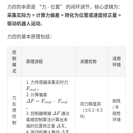
力控的本质是 “力 - 位置” 的闭环调节，核心逻辑为：
采集实际力 > 计算力偏差 > 转化为位置或速度修正量 >
驱动机器人运动
。
力控的基本原理包括：
控
制
适用
原理流程
关键优势
模
环境
式
1. 力传感器采集实时力
。
F
r
e
a
l
2. 计算偏差
力
刚性
Δ
F
=
F
c
m
d
−
F
r
e
a
l
反
控力精度高
。
/ 半
馈
（±0.1~0.5
3. 控制器根据
通过
刚性
Δ
F
控
N）
柔顺控制算法计算出末
环境
制
端的位置修正量
。
Δ
X
4. 驱动机器人移动
Δ
X