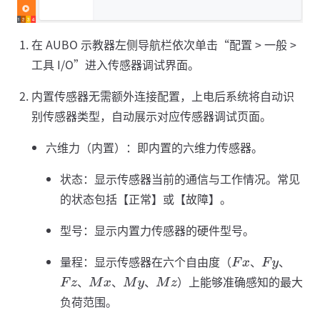
在 AUBO 示教器左侧导航栏依次单击“配置 > 一般 >
工具 I/O”进入传感器调试界面。
内置传感器无需额外连接配置，上电后系统将自动识
别传感器类型，自动展示对应传感器调试页面。
六维力（内置）：即内置的六维力传感器。
状态：显示传感器当前的通信与工作情况。常见
的状态包括【正常】或【故障】。
型号：显示内置力传感器的硬件型号。
量程：显示传感器在六个自由度（
、
、
F
x
F
y
、
、
、
）上能够准确感知的最大
F
z
M
x
M
y
M
z
负荷范围。