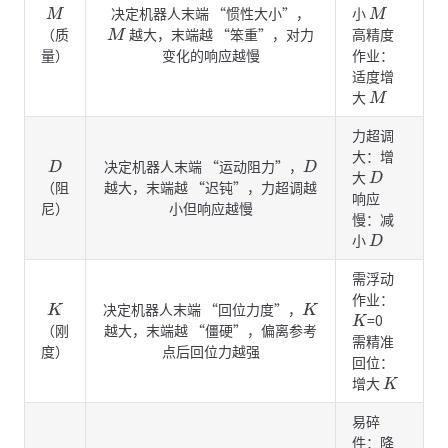
决定机器人末端 “惯性大小”，
小
M
M
（质
越大，末端越 “笨重”，对力
高精度
M
量）
变化的响应越慢
作业：
适度增
大
M
力超调
大：增
决定机器人末端 “运动阻力”，
D
D
大
D
（阻
越大，末端越 “迟钝”，力超调越
响应
尼）
小但响应越慢
慢：减
小
D
需浮动
作业：
决定机器人末端 “回位力度”，
K
K
=0
K
（刚
越大，末端越 “僵硬”，偏离参考
需精准
度）
点后回位力越强
回位：
增大
K
易碎
件：降