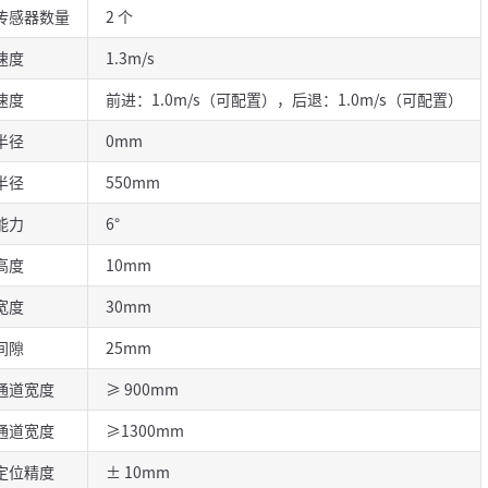
传感器数量
2 个
速度
1.3m/s
速度
前进：1.0m/s（可配置），后退：1.0m/s（可配置）
半径
0mm
半径
550mm
能力
6°
高度
10mm
宽度
30mm
间隙
25mm
通道宽度
≥ 900mm
通道宽度
≥1300mm
定位精度
± 10mm