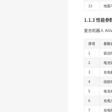
13
地面
1.1.3 性能参
复合机器人 A
序号
参数
1
驱动
2
电池
3
充电
4
续航
5
电池
6
充电
7
充电