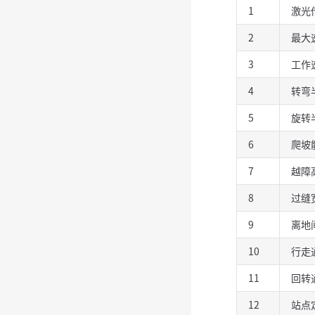
1
激光
2
最大
3
工作
4
转弯
5
旋转
6
爬坡
7
越障
8
过缝
9
离地
10
行走
11
回转
12
站点