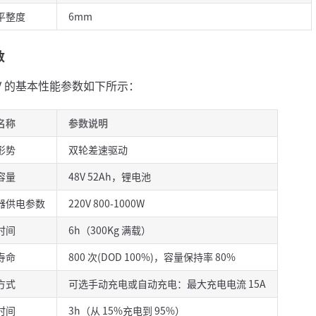
平整度
6mm
数
GV 的基本性能参数如下所示：
名称
参数说明
形势
双轮差速驱动
容量
48V 52Ah，锂电池
器供电参数
220V 800-1000W
时间
6h（300Kg 满载）
寿命
800 次(DOD 100%)，容量保持率 80%
方式
可选手动充电或自动充电：最大充电电流 15A
时间
3h（从 15%充电到 95%）