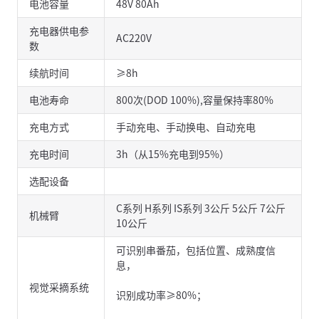
电池容量
48V 80Ah
充电器供电参
AC220V
数
续航时间
≥8h
电池寿命
800次(DOD 100%),容量保持率80%
充电方式
手动充电、手动换电、自动充电
充电时间
3h（从15%充电到95%）
选配设备
C系列 H系列 IS系列 3公斤 5公斤 7公斤
机械臂
10公斤
可识别串番茄，包括位置、成熟度信
息，
视觉采摘系统
识别成功率≥80%；