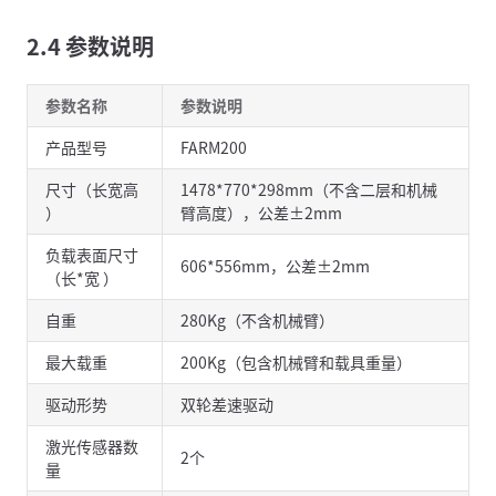
2.4 参数说明
参数名称
参数说明
产品型号
FARM200
尺寸（长宽高
1478*770*298mm（不含二层和机械
）
臂高度），公差±2mm
负载表面尺寸
606*556mm，公差±2mm
（长*宽 ）
自重
280Kg（不含机械臂）
最大载重
200Kg（包含机械臂和载具重量）
驱动形势
双轮差速驱动
激光传感器数
2个
量