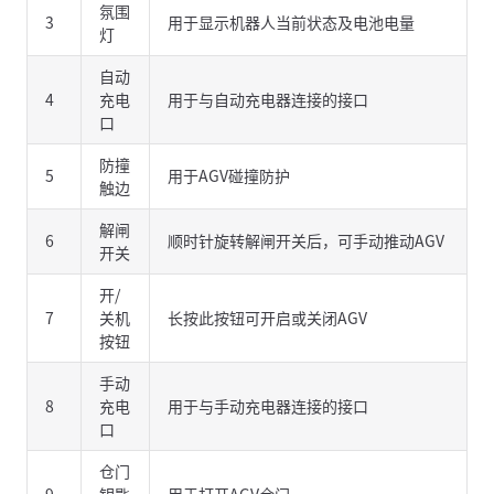
氛围
3
用于显示机器人当前状态及电池电量
灯
自动
4
充电
用于与自动充电器连接的接口
口
防撞
5
用于AGV碰撞防护
触边
解闸
6
顺时针旋转解闸开关后，可手动推动AGV
开关
开/
7
关机
长按此按钮可开启或关闭AGV
按钮
手动
8
充电
用于与手动充电器连接的接口
口
仓门
9
钥匙
用于打开AGV仓门