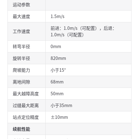
运动参数
最大速度
1.5m/s
前进：1.0m/s（可配置），后退：
工作速度
1.0m/s（可配置）
转弯半径
0mm
旋转半径
820mm
爬坡能力
小于15°
离地间隙
68mm
最大越障高度
50mm
过缝最大距离
小于35mm
站点定位精度
±10mm
续航性能